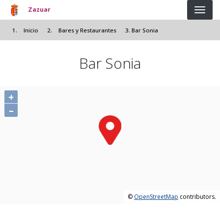
Pasar al contenido principal
Zazuar
Inicio
Bares y Restaurantes
Bar Sonia
Bar Sonia
+
–
©
OpenStreetMap
contributors.