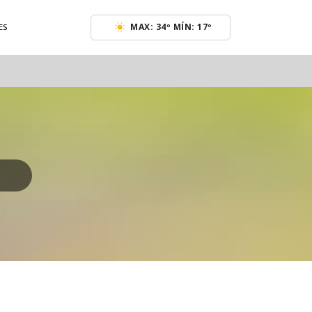
MAX: 34º MÍN: 17º
ES