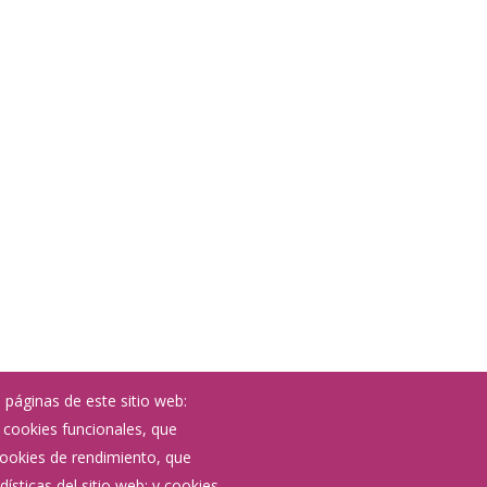
 páginas de este sitio web:
; cookies funcionales, que
Noticias
 cookies de rendimiento, que
Eventos
ísticas del sitio web; y cookies