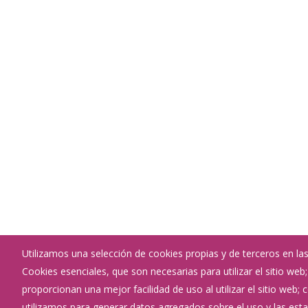
Utilizamos una selección de cookies propias y de terceros en las
Cookies esenciales, que son necesarias para utilizar el sitio web
Ayuntamiento de Zazuar
proporcionan una mejor facilidad de uso al utilizar el sitio web;
:
Calle General Sanz Pastor 7 - 09490
utilizamos para generar datos agregados sobre el uso y las estad