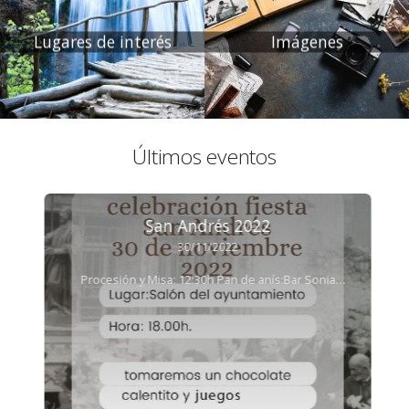
Lugares de interés
Imágenes
Últimos eventos
San Andrés 2022
30/11/2022
Procesión y Misa: 12:30h Pan de anís:Bar Sonia
13:30h - 14:00h aprox. Por la tarde chocolatada Llega
San Andrés, nuestro Patrón de Zazuar, por eso
para celebrarlo haremos un chocolate en el salón
del Ayuntamiento y después juegos para todos.
Hora:18:00h Lugar:Salón del Ayuntamiento