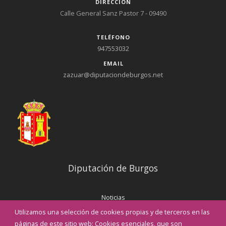
DIRECCIÓN
Calle General Sanz Pastor 7 - 09490
TELÉFONO
947553032
EMAIL
zazuar@diputaciondeburgos.net
Diputación de Burgos
Noticias
Eventos
Utilizamos una selección de cookies propias y de terceros en las
Corporación Municipal
páginas de este sitio web: Cookies esenciales, que son