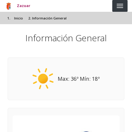
Pasar al contenido principal
Zazuar
Inicio
Información General
Información General
Max: 36º Mín: 18º