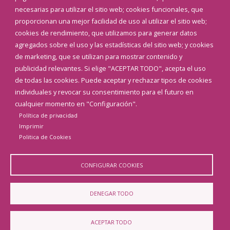
Teléfonos de interés
necesarias para utilizar el sitio web; cookies funcionales, que
proporcionan una mejor facilidad de uso al utilizar el sitio web;
INICIAR SESIÓN
cookies de rendimiento, que utilizamos para generar datos
MAPA WEB
agregados sobre el uso y las estadísticas del sitio web; y cookies
de marketing, que se utilizan para mostrar contenido y
publicidad relevantes. Si elige "ACEPTAR TODO", acepta el uso
de todas las cookies. Puede aceptar y rechazar tipos de cookies
individuales y revocar su consentimiento para el futuro en
cualquier momento en "Configuración".
Política de privacidad
Imprimir
Politica de Cookies
CONFIGURAR COOKIES
Aviso Legal
Política de privacidad
Política de Cookies
DENEGAR TODO
Declaración de accesibilidad
ACEPTAR TODO
Diputación de Burgos